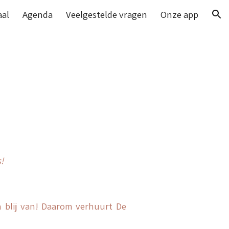
aal
Agenda
Veelgestelde vragen
Onze app
ion
!
n blij van! Daarom verhuurt De