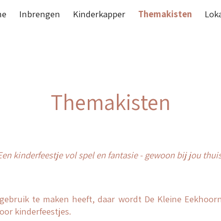
me
Inbrengen
Kinderkapper
Themakisten
Lok
ip to main content
Skip to navigat
Themakisten
Een kinderfeestje vol spel en fantasie - gewoon bij jou thuis
gebruik te maken heeft, daar wordt De Kleine Eekhoor
or kinderfeestjes.