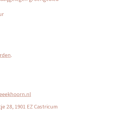
ur
rden
.
eeekhoorn.nl
je 28, 1901 EZ Castricum