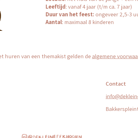
Leeftijd
:
v
anaf
4
jaar (t/m ca.
7
jaar)
Duur van het feest:
o
ngeveer 2,5-3
u
Aantal
:
m
aximaal
8 kinderen
het huren van een themakist gelden de
algemene voorwaa
Contact
info@deklein
Bakkerspleint