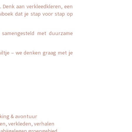
a. Denk aan verkleedkleren, een
aiboek dat je stap voor stap op
st samengesteld met duurzame
iltje – we denken graag met je
king & avontuur
en, verkleden, verhalen
 nabijgelegen groengebied