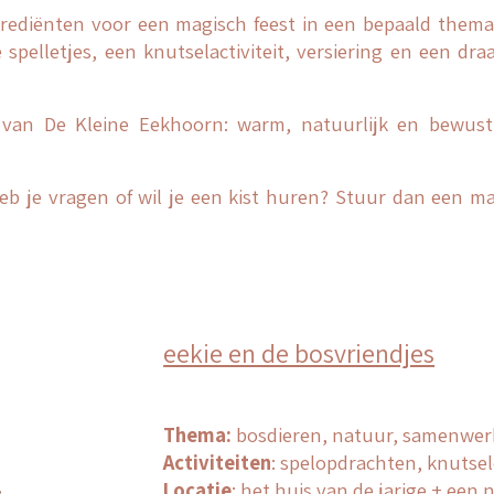
ngrediënten voor een magisch feest in een bepaald them
spelletjes, een knutselactiviteit, versiering en een dra
er van De Kleine Eekhoorn: warm, natuurlijk en bewu
eb je vragen of wil je een kist huren?
Stuur dan een ma
eekie en de bosvriendjes
Thema:
b
osdieren, natuur, samenwer
Activiteiten
:
s
pelopdrachten, knutsel
Locatie
:
het huis van de jarige + een